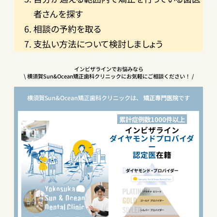
者さんを探す
相談の予約を取る
支払い方法について検討しましょう
インビザラインでお悩みなら
\ 横須賀Sun&Ocean矯正歯科クリニックにお気軽にご相談ください！ /
横須賀Sun&Ocean矯正歯科クリニックは、
矯正専門医院
です
累計症例数1000件以上
インビザライン
ダイヤモンド
プロバイダ
ー
認定医
在籍